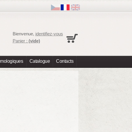
Panier
Bienvenue,
identifiez-vous
Aucun produit
Panier :
(vide)
Expédition
0,00 €
Total
0,00 €
omologiques
Catalogue
Contacts
Les prix sont HT
Commander