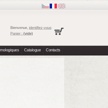
Panier
Bienvenue,
identifiez-vous
Aucun produit
Panier :
(vide)
Expédition
0,00 €
Total
0,00 €
omologiques
Catalogue
Contacts
Les prix sont HT
Commander