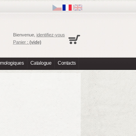
Panier
Bienvenue,
identifiez-vous
Aucun produit
Panier :
(vide)
Expédition
0,00 €
Total
0,00 €
omologiques
Catalogue
Contacts
Les prix sont HT
Commander