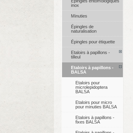
Épingles entomologiques
inox
Minuties
Épingles de
naturalisation
Épingles pour étiquette
Etaloirs à papillons -
tilleul
Etaloirs à papillons -
BALSA
Etaloirs pour
microlepidoptera
BALSA
Etaloirs pour micro
pour minuties BALSA
Etaloirs à papillons -
fixes BALSA
Etaloirs à papillons -