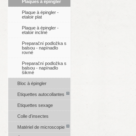
Plaques à épingler
Plaque à épingler -
etaloir plat
Plaque à épingler -
etaloir incliné
Preparační podložka s
balsou - napínadlo
rovné
Preparační podložka s
balsou - napínadlo
šikmé
Bloc à épingler
Etiquettes autocollantes
Etiquettes sexage
Colle d'insectes
Matériel de microscopie