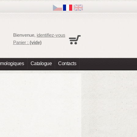
Panier
Bienvenue,
identifiez-vous
Aucun produit
Panier :
(vide)
Expédition
0,00 €
Total
0,00 €
omologiques
Catalogue
Contacts
Les prix sont HT
Commander