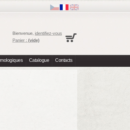
Panier
Bienvenue,
identifiez-vous
Aucun produit
Panier :
(vide)
Expédition
0,00 €
Total
0,00 €
omologiques
Catalogue
Contacts
Les prix sont HT
Commander