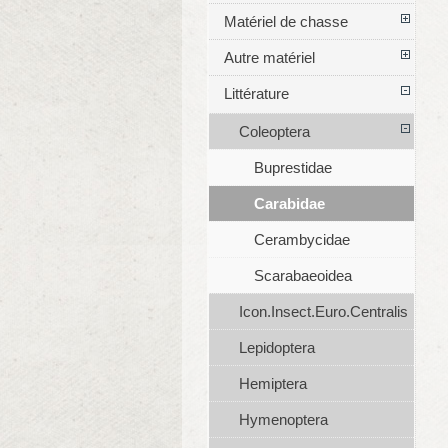
Matériel de chasse
Autre matériel
Littérature
Coleoptera
Buprestidae
Carabidae
Cerambycidae
Scarabaeoidea
Icon.Insect.Euro.Centralis
Lepidoptera
Hemiptera
Hymenoptera