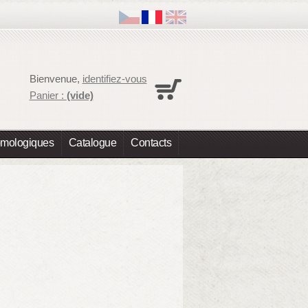
Panier
Bienvenue,
identifiez-vous
Aucun produit
Panier :
(vide)
Expédition
0,00 €
Total
0,00 €
omologiques
Catalogue
Contacts
Les prix sont HT
Commander