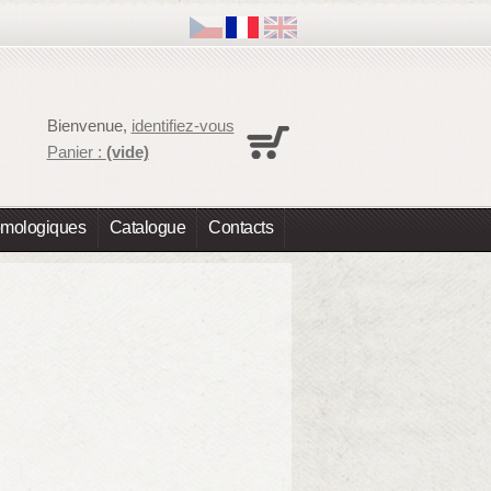
Panier
Bienvenue,
identifiez-vous
Aucun produit
Panier :
(vide)
Expédition
0,00 €
Total
0,00 €
omologiques
Catalogue
Contacts
Les prix sont HT
Commander