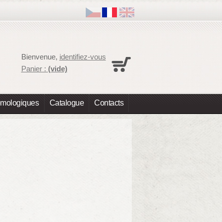
Panier
Bienvenue,
identifiez-vous
Aucun produit
Panier :
(vide)
Expédition
0,00 €
Total
0,00 €
omologiques
Catalogue
Contacts
Les prix sont HT
Commander