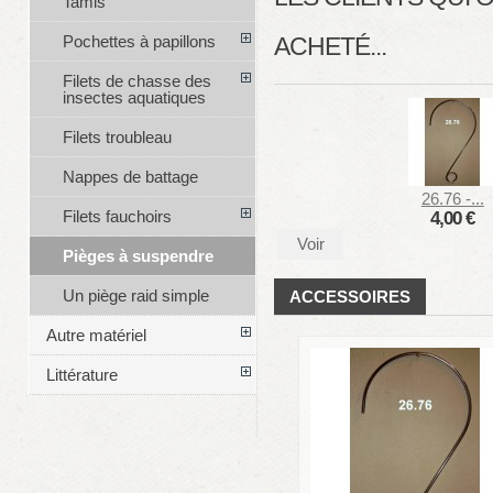
Tamis
Pochettes à papillons
ACHETÉ...
Filets de chasse des
insectes aquatiques
Filets troubleau
Nappes de battage
26.76 -...
Filets fauchoirs
4,00 €
Voir
Pièges à suspendre
Un piège raid simple
ACCESSOIRES
Autre matériel
Littérature