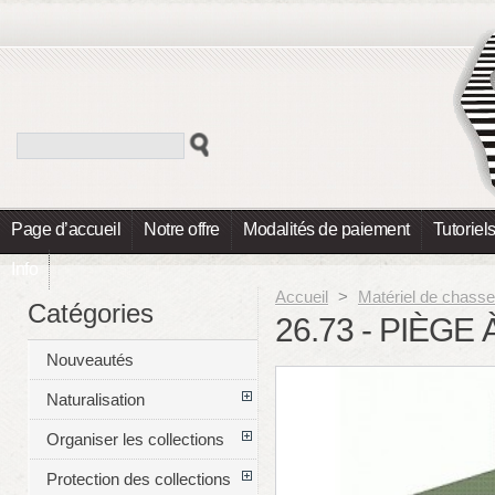
Page d’accueil
Notre offre
Modalités de paiement
Tutoriel
Info
Accueil
>
Matériel de chasse
Catégories
26.73 - PIÈG
Nouveautés
Naturalisation
Organiser les collections
Protection des collections