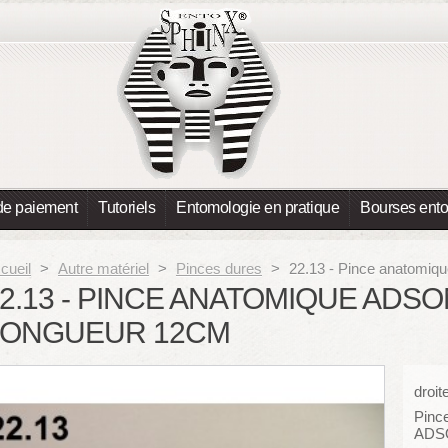
de paiement
Tutoriels
Entomologie en pratique
Bourses ent
cueil
>
Autre matériel
>
Pinces dures
>
22.13 - Pince anatomiq
2.13 - PINCE ANATOMIQUE ADSON
LONGUEUR 12CM
droit
Pince
ADS