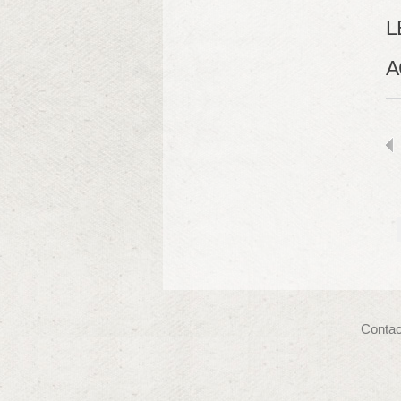
L
A
Contac