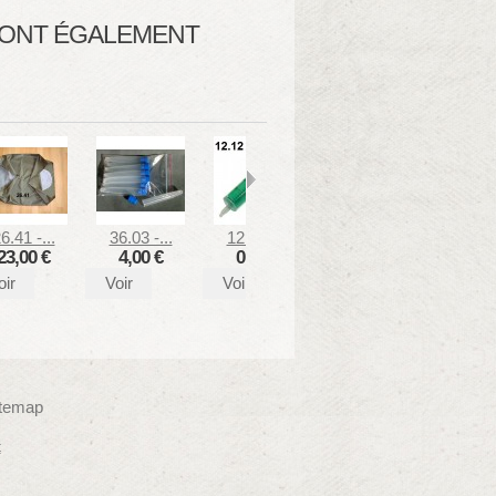
T ONT ÉGALEMENT
6.41 -...
36.03 -...
12.12 -...
28.20 -...
26.22
23,00 €
4,00 €
0,40 €
3,50 €
32,
oir
Voir
Voir
Voir
Voir
itemap
t