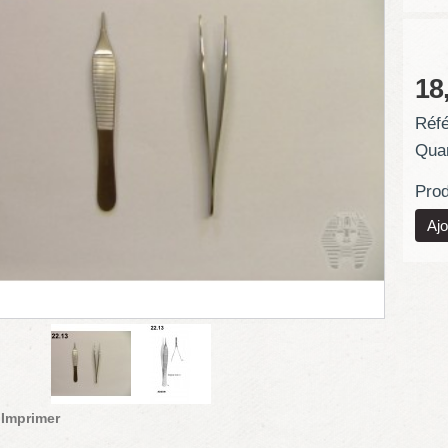
18
Réfé
Quan
Prod
Imprimer