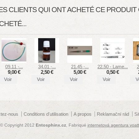
ES CLIENTS QUI ONT ACHETÉ CE PRODUI
CHETÉ...
09.11 -...
34.01 -...
21.45 -...
22.50 - Lame...
2
9,00 €
2,50 €
5,00 €
0,50 €
Voir
Voir
Voir
Voir
V
tez-nous
Conditions d'utilisation
A propos
Reklamační rád
S
© Copyright 2012
Entosphinx.cz
, Fabriqué
internetová agentura voat