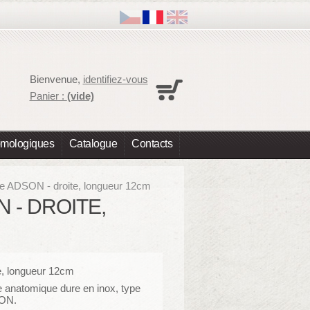
Panier
Bienvenue,
identifiez-vous
Aucun produit
Panier :
(vide)
Expédition
0,00 €
Total
0,00 €
omologiques
Catalogue
Contacts
Les prix sont HT
Commander
ue ADSON - droite, longueur 12cm
 - DROITE,
e, longueur 12cm
 anatomique dure en inox, type
ON.