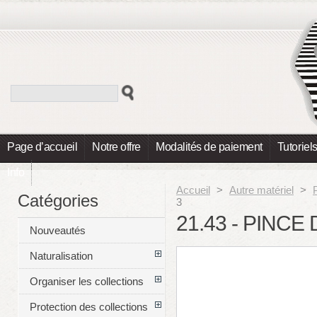
Page d’accueil
Notre offre
Modalités de paiement
Tutoriel
Info
Accueil
>
Autre matériel
>
Catégories
3
21.43 - PINC
Nouveautés
Naturalisation
Organiser les collections
Protection des collections