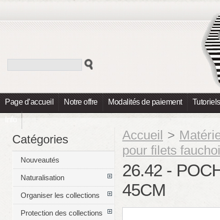
Page d’accueil
Notre offre
Modalités de paiement
Tutoriel
Info
Accueil
>
Matéri
Catégories
pour filets faucho
Nouveautés
26.42 - PO
Naturalisation
45CM
Organiser les collections
Protection des collections