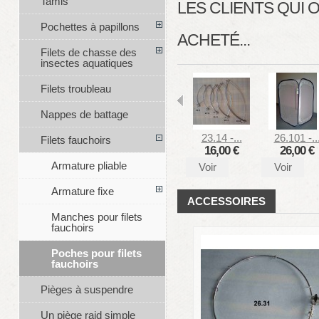
Tamis
LES CLIENTS QUI
Pochettes à papillons
ACHETÉ...
Filets de chasse des
insectes aquatiques
Filets troubleau
Nappes de battage
23.14 -...
26.101 -..
Filets fauchoirs
16,00 €
26,00 €
Armature pliable
Voir
Voir
Armature fixe
ACCESSOIRES
Manches pour filets
fauchoirs
Poches pour filets
fauchoirs
Pièges à suspendre
Un piège raid simple