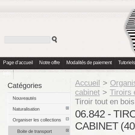
Page d’accueil
Notre offre
Modalités de paiement
Tutoriel
Info
Accueil
>
Organis
Catégories
cabinet
>
Tiroirs
Nouveautés
Tiroir tout en boi
Naturalisation
06.842 - TI
Organiser les collections
CABINET (40
Boite de transport