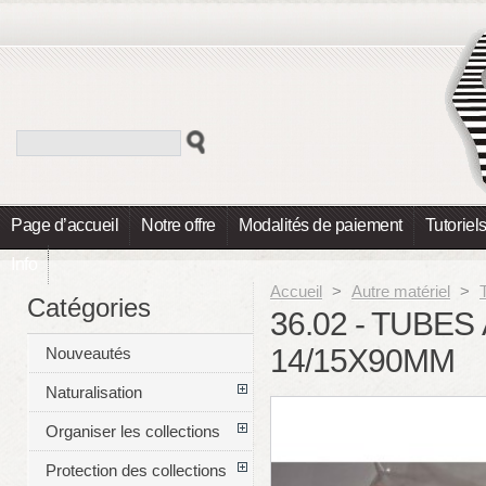
Page d’accueil
Notre offre
Modalités de paiement
Tutoriel
Info
Accueil
>
Autre matériel
>
Catégories
36.02 - TUBE
14/15X90MM
Nouveautés
Naturalisation
Organiser les collections
Protection des collections