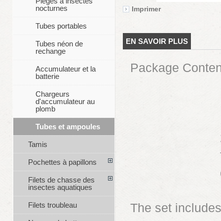
Pièges à insectes
nocturnes
Imprimer
Tubes portables
EN SAVOIR PLUS
Tubes néon de
rechange
Package Conte
Accumulateur et la
batterie
1x power s
Chargeurs
1x cable
d'accumulateur au
plomb
1x E27
Tubes et ampoules
2x moun
Tamis
faste
Pochettes à papillons
dibon
Filets de chasse des
insectes aquatiques
Filets troubleau
The set includes