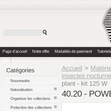
Page d’accueil
Notre offre
Modalités de paiement
Tutoriel
Info
Accueil
>
Matéri
Catégories
insectes nocturn
Nouveautés
plant - kit 125 W
Naturalisation
40.20 - POW
Organiser les collections
Protection des collections