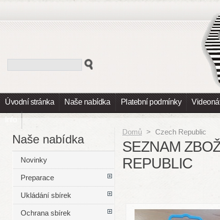
Úvodní stránka
Naše nabídka
Platební podmínky
Videoná
Info
Domů
>
Czech Republic
Naše nabídka
SEZNAM ZBOŽ
REPUBLIC
Novinky
Preparace
Ukládání sbírek
Ochrana sbírek