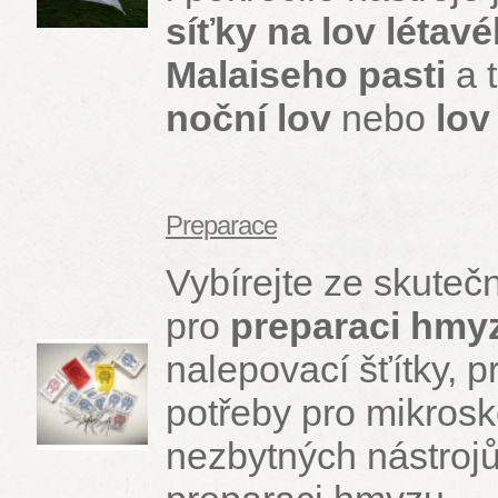
síťky na lov létav
Malaiseho pasti
a 
noční lov
nebo
lov
Preparace
Vybírejte ze skute
pro
preparaci hmy
nalepovací šťítky, 
potřeby pro mikrosk
nezbytných nástrojů