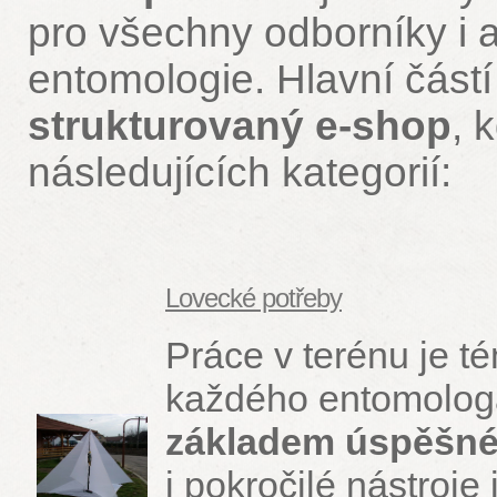
pro všechny odborníky i
entomologie. Hlavní část
strukturovaný e-shop
, 
následujících kategorií:
Lovecké potřeby
Práce v terénu je t
každého entomolo
základem úspěšné
i pokročilé nástroje