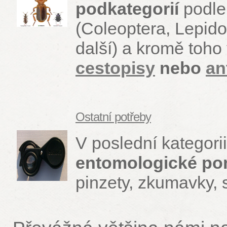
podkategorií
podl
(Coleoptera, Lepido
další) a kromě toho
cestopisy
nebo
an
Ostatní potřeby
V poslední kategori
entomologické p
pinzety, zkumavky, s