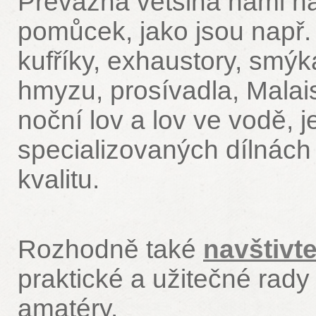
Převážná většina námi n
pomůcek, jako jsou např. 
kufříky, exhaustory, smýk
hmyzu, prosívadla, Malai
noční lov a lov ve vodě, 
specializovaných dílnác
kvalitu.
Rozhodně také
navštivt
praktické a užitečné rad
amatéry.