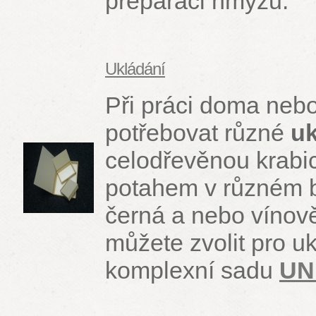
preparaci hmyzu.
Ukládání
Při práci doma nebo
potřebovat různé
u
celodřevěnou krabic
potahem v různém 
černá a nebo vínově
můžete zvolit pro u
komplexní sadu
UN