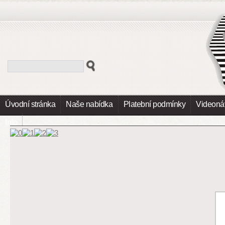
Úvodní stránka
Naše nabídka
Platební podmínky
Videoná
Info