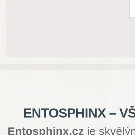
ENTOSPHINX – V
Entosphinx.cz
je skvělý