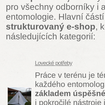
pro všechny odborníky i
entomologie. Hlavní část
strukturovaný e-shop
, 
následujících kategorií:
Lovecké potřeby
Práce v terénu je t
každého entomolo
základem úspěšné
i pokročilé nástroje