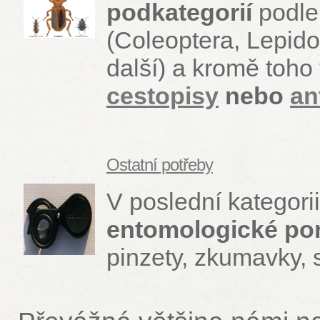
podkategorií
podl
(Coleoptera, Lepido
další) a kromě toho
cestopisy
nebo
an
Ostatní potřeby
V poslední kategori
entomologické p
pinzety, zkumavky, s