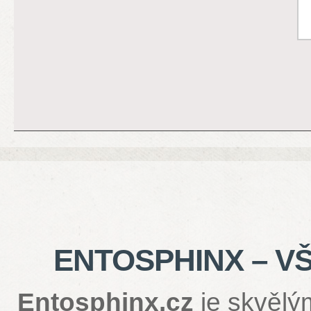
ENTOSPHINX – V
Entosphinx.cz
je skvělý