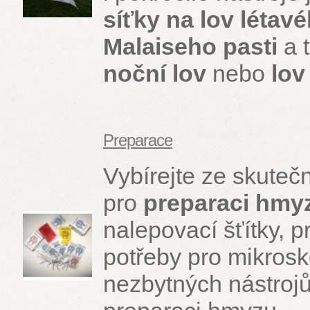
síťky na lov létav
Malaiseho pasti
a 
noční lov
nebo
lov
Preparace
Vybírejte ze skute
pro
preparaci hmy
nalepovací šťítky, 
potřeby pro mikrosk
nezbytných nástrojů