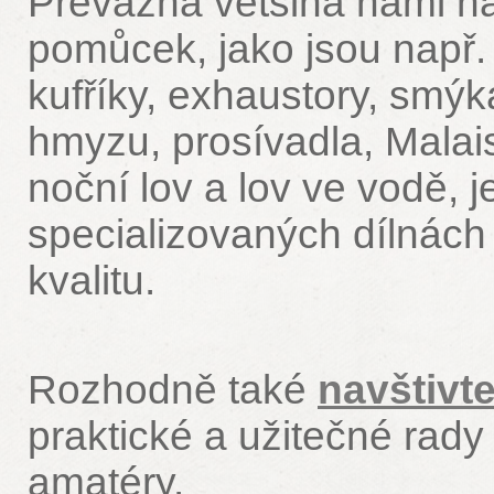
Převážná většina námi n
pomůcek, jako jsou např. 
kufříky, exhaustory, smýk
hmyzu, prosívadla, Malai
noční lov a lov ve vodě, 
specializovaných dílnác
kvalitu.
Rozhodně také
navštivt
praktické a užitečné rad
amatéry.