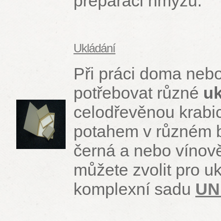
preparaci hmyzu.
Ukládání
Při práci doma nebo
potřebovat různé
u
celodřevěnou krabic
potahem v různém 
černá a nebo vínově
můžete zvolit pro u
komplexní sadu
UN